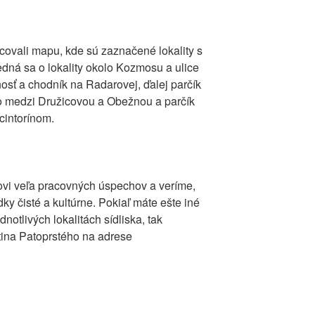
covali mapu, kde sú zaznačené lokality s
dná sa o lokality okolo Kozmosu a ulice
osť a chodník na Radarovej, ďalej parčík
vo medzi Družicovou a Obežnou a parčík
 cintorínom.
i veľa pracovných úspechov a veríme,
y čisté a kultúrne. Pokiaľ máte ešte iné
notlivých lokalitách sídliska, tak
tina Patoprstého na adrese