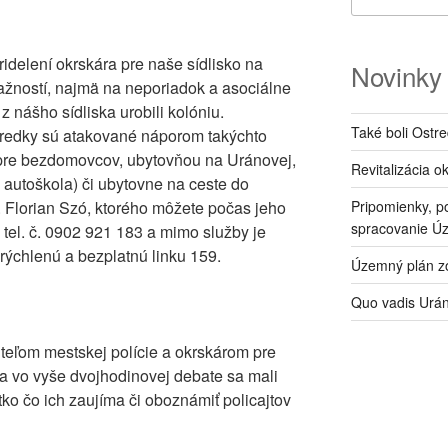
idelení okrskára pre naše sídlisko na
Novinky
žností, najmä na neporiadok a asociálne
z nášho sídliska urobili kolóniu.
Také boli Ostr
stredky sú atakované náporom takýchto
a pre bezdomovcov, ubytovňou na Uránovej,
Revitalizácia o
autoškola) či ubytovne na ceste do
 Florian Szó, ktorého môžete počas jeho
Pripomienky, p
spracovanie Ú
tel. č. 0902 921 183 a mimo služby je
rýchlenú a bezplatnú linku 159.
Územný plán zó
Quo vadis Urá
liteľom mestskej polície a okrskárom pre
a vo vyše dvojhodinovej debate sa mali
ko čo ich zaujíma či oboznámiť policajtov