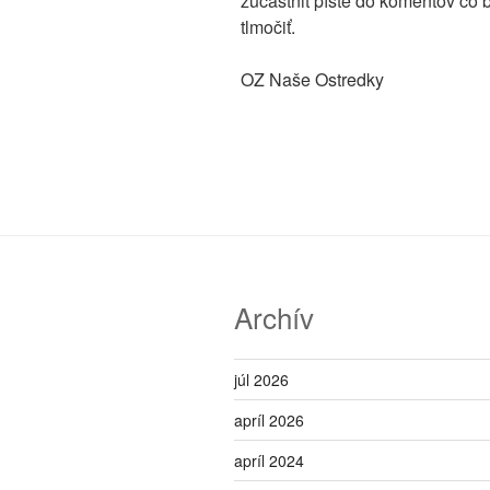
zúčastniť píšte do komentov čo by
tlmočiť.
OZ Naše Ostredky
Archív
júl 2026
apríl 2026
apríl 2024