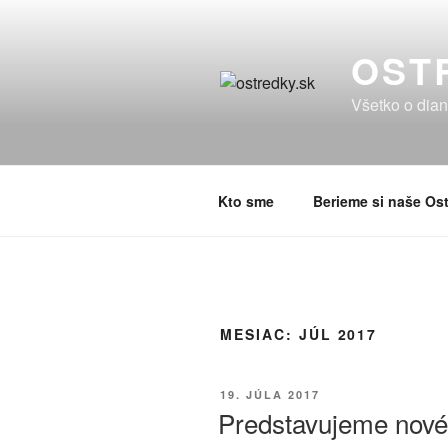
Prejsť
na
OST
obsah
Všetko o dian
Kto sme
Berieme si naše Ost
MESIAC:
JÚL 2017
PUBLIKOVANÉ
19. JÚLA 2017
Predstavujeme nové