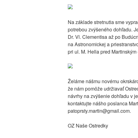
Na základe stretnutia sme vypra
potrebou zvýšeného dohľadu. Je
Dr. Vl. Clementisa až po Budúcn
na Astronomickej a priestranst
pri ul. M. Hella pred Martinským
Želáme nášmu novému okrskárov
že nám pomôže udržiavať Ostredk
návrhy na zvýšenie dohľadu v jed
kontaktujte nášho poslanca Mar
patoprsty.martin@gmail.com.
OZ Naše Ostredky