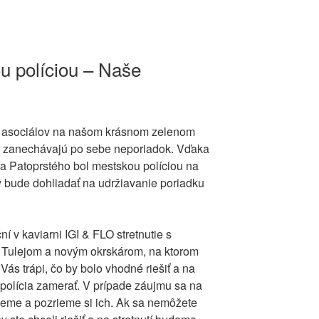
ou políciou – Naše
t asociálov na našom krásnom zelenom
ie a zanechávajú po sebe neporiadok. Vďaka
na Patoprstého bol mestskou políciou na
rý bude dohliadať na udržiavanie poriadku
ní v kaviarni IGI & FLO stretnutie s
. Tulejom a novým okrskárom, na ktorom
ás trápi, čo by bolo vhodné riešiť a na
 polícia zamerať. V prípade záujmu sa na
nieme a pozrieme si ich. Ak sa nemôžete