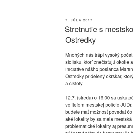
PUBLIKOVANÉ
7. JÚLA 2017
Stretnutie s mestsk
Ostredky
Mnohých nás trápi vysoký poče
sídlisku, ktorí znečisťujú okol
iniciatíve nášho poslanca Marti
Ostredky pridelený okrskár, kto
a čistoty.
12.7. (streda) o 16:00 sa uskutoč
veliteľom mestskej polície JUDr
budete mať možnosť povedať čo V
aké lokality by sa mala mestská
problematické lokality aj presu