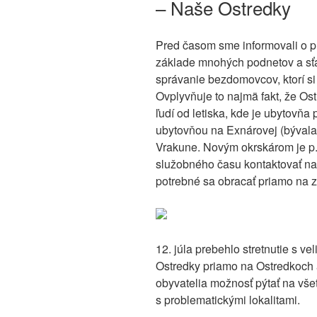
– Naše Ostredky
Pred časom sme informovali o pr
základe mnohých podnetov a sťa
správanie bezdomovcov, ktorí si 
Ovplyvňuje to najmä fakt, že O
ľudí od letiska, kde je ubytovň
ubytovňou na Exnárovej (bývala 
Vrakune. Novým okrskárom je p.
služobného času kontaktovať na 
potrebné sa obracať priamo na z
12. júla prebehlo stretnutie s ve
Ostredky priamo na Ostredkoch 
obyvatelia možnosť pýtať na všet
s problematickými lokalitami.