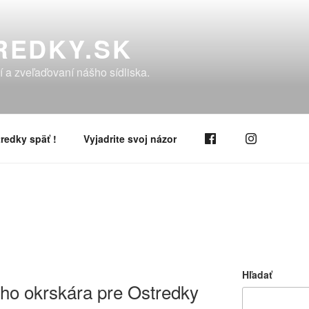
REDKY.SK
í a zveľaďovaní nášho sídliska.
redky späť !
Vyjadrite svoj názor
Hľadať
ho okrskára pre Ostredky