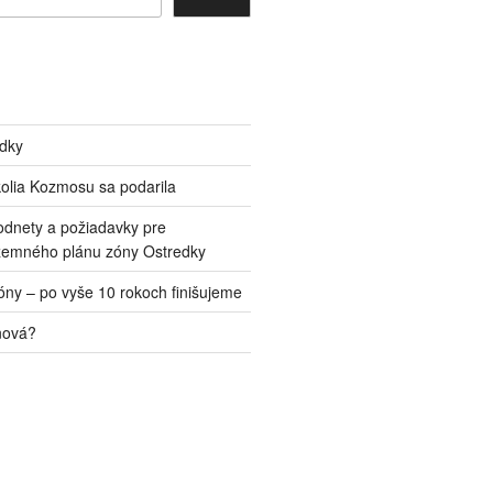
edky
kolia Kozmosu sa podarila
odnety a požiadavky pre
zemného plánu zóny Ostredky
ny – po vyše 10 rokoch finišujeme
nová?