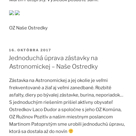
OZ Naše Ostredky
PUBLIKOVANÉ
16. OKTÓBRA 2017
Jednoduchá úprava zástavky na
Astronomickej – Naše Ostredky
Zástavka na Astronomickej a jej okolie je veľmi
frekventované a žiaľ aj veľmi zanedbané. Rozbité
asfalty, diery po bývalej zástavke, burina, neporiadok…
S jednoduchým riešením prišiel aktívny obyvateľ
Ostredkov Laco Dudor a spoločne s jeho OZ Komúna,
OZ Ružinov Pozitív a našim miestnym poslancom
Martinom Patoprstým sme urobili jednoduchú úpravu,
ktorá sa dostala až do novín