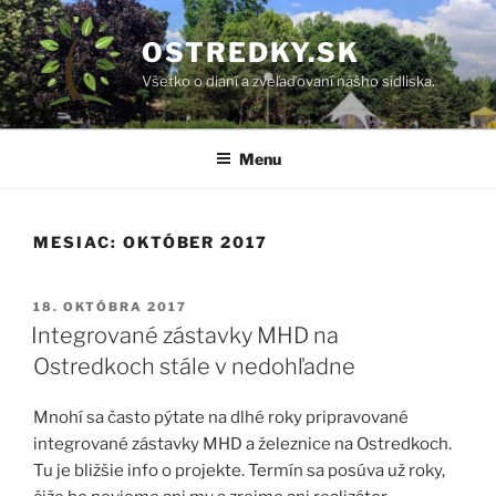
Prejsť
na
OSTREDKY.SK
obsah
Všetko o dianí a zveľaďovaní nášho sídliska.
Menu
MESIAC:
OKTÓBER 2017
PUBLIKOVANÉ
18. OKTÓBRA 2017
Integrované zástavky MHD na
Ostredkoch stále v nedohľadne
Mnohí sa často pýtate na dlhé roky pripravované
integrované zástavky MHD a železnice na Ostredkoch.
Tu je bližšie info o projekte. Termín sa posúva už roky,