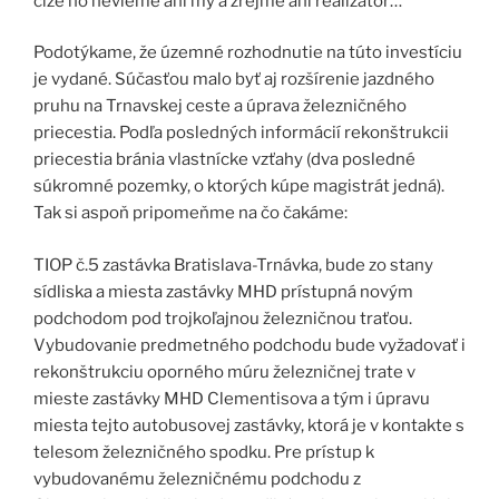
čiže ho nevieme ani my a zrejme ani realizátor…
Podotýkame, že územné rozhodnutie na túto investíciu
je vydané. Súčasťou malo byť aj rozšírenie jazdného
pruhu na Trnavskej ceste a úprava železničného
priecestia. Podľa posledných informácií rekonštrukcii
priecestia bránia vlastnícke vzťahy (dva posledné
súkromné pozemky, o ktorých kúpe magistrát jedná).
Tak si aspoň pripomeňme na čo čakáme:
TIOP č.5 zastávka Bratislava-Trnávka, bude zo stany
sídliska a miesta zastávky MHD prístupná novým
podchodom pod trojkoľajnou železničnou traťou.
Vybudovanie predmetného podchodu bude vyžadovať i
rekonštrukciu oporného múru železničnej trate v
mieste zastávky MHD Clementisova a tým i úpravu
miesta tejto autobusovej zastávky, ktorá je v kontakte s
telesom železničného spodku. Pre prístup k
vybudovanému železničnému podchodu z