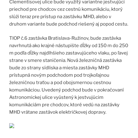
Clementisovej ulice bude využitý variantne jestvujúci
priechod pre chodcov cez cestnú komunikáciu, ktorý
slúži teraz pre prístup na zastávku MHD, alebo v
druhom variante bude podchod riešený aj popod cestu.
TIOP č.6 zastávka Bratislava-Ružinov, bude zastávka
navrhnutá ako krajné nástupište dÍžky od 150 m do 250
m podľa dÍžky najdlhšieho zastavujúceho vlaku, po ľavej
strane v smere staničenia. Nová železničná zastávka
bude zo strany sídliska a miesta zastávky MHD
prístupná novým podchodom pod trojkoľajnou
železničnou traťou a pod obojsmernou cestnou
komunikáciou. Uvedený podchod bude v pokračovaní
Astronomickej ulice vyústený k jestvujúcim
komunikáciám pre chodcov, ktoré vedú na zastávky
MHD vrátane zastávok električkovej dopravy.