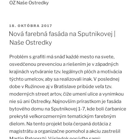
OZ Naše Ostredky
PUBLIKOVANÉ
18. OKTÓBRA 2017
Nová farebná fasáda na Sputnikovej |
Naše Ostredky
Problém s grafiti má snáď každé mesto na svete,
osvedčenou prevenciou a riešením je v západných
krajinách vytváranie tzv. legálnych plôch a motivácia
týchto umelcov, aby sa realizovali inak. V poslednej
dobe v Ružinove aj v Bratislave pribúde veľa tzv.
moderných street artov, čiže umení ulice a vynimkou
nie sú ani Ostredky. Najnovším prírastkom je fasáda
bytového domu na Sputnikovej 1-7, kde boli čarbanice
prekryté veľkorozmerným tematickým farebným
dielom. Na tento projekt bola čerpaná dotácia z
magistrátu a organizačne pomohol a akciu zastrešil
Martin Patoprstý. Výsledok posúďte sami: