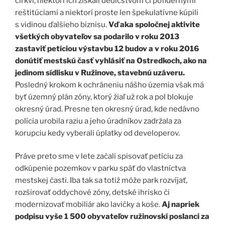
cirkvi, niektorí ich získali dedičstvom či pofidernými
reštitúciami a niektorí proste len špekulatívne kúpili
s vidinou ďalšieho biznisu.
Vďaka spoločnej aktivite
všetkých obyvateľov sa podarilo v roku 2013
zastaviť petíciou výstavbu 12 budov a v roku 2016
donútiť mestskú časť vyhlásiť na Ostredkoch, ako na
jedinom sídlisku v Ružinove, stavebnú uzáveru.
Posledný krokom k ochráneniu nášho územia však má
byť územný plán zóny, ktorý žiaľ už rok a pol blokuje
okresný úrad. Presne ten okresný úrad, kde nedávno
polícia urobila raziu a jeho úradníkov zadržala za
korupciu kedy vyberali úplatky od developerov.
Práve preto sme v lete začali spisovať petíciu za
odkúpenie pozemkov v parku späť do vlastníctva
mestskej časti. Iba tak sa totiž môže park rozvíjať,
rozširovať oddychové zóny, detské ihrisko či
modernizovať mobiliár ako lavičky a koše.
Aj napriek
podpisu vyše 1 500 obyvateľov ružinovskí poslanci za