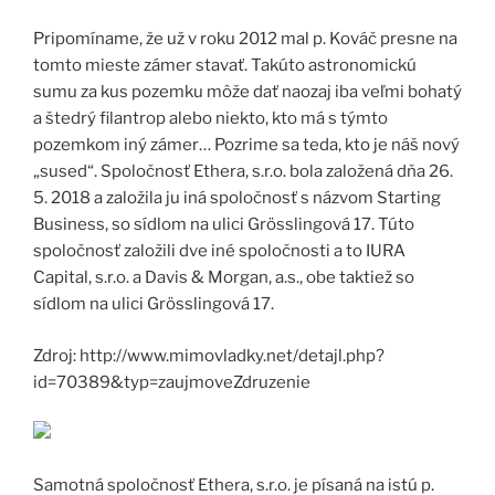
Pripomíname, že už v roku 2012 mal p. Kováč presne na
tomto mieste zámer stavať. Takúto astronomickú
sumu za kus pozemku môže dať naozaj iba veľmi bohatý
a štedrý filantrop alebo niekto, kto má s týmto
pozemkom iný zámer… Pozrime sa teda, kto je náš nový
„sused“. Spoločnosť Ethera, s.r.o. bola založená dňa 26.
5. 2018 a založila ju iná spoločnosť s názvom Starting
Business, so sídlom na ulici Grösslingová 17. Túto
spoločnosť založili dve iné spoločnosti a to IURA
Capital, s.r.o. a Davis & Morgan, a.s., obe taktiež so
sídlom na ulici Grösslingová 17.
Zdroj: http://www.mimovladky.net/detajl.php?
id=70389&typ=zaujmoveZdruzenie
Samotná spoločnosť Ethera, s.r.o. je písaná na istú p.