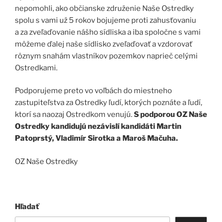
nepomohli, ako občianske združenie Naše Ostredky
spolu s vami už 5 rokov bojujeme proti zahusťovaniu
a za zveľaďovanie nášho sídliska a iba spoločne s vami
môžeme ďalej naše sídlisko zveľaďovať a vzdorovať
rôznym snahám vlastníkov pozemkov naprieč celými
Ostredkami.
Podporujeme preto vo voľbách do miestneho
zastupiteľstva za Ostredky ľudí, ktorých poznáte a ľudí,
ktorí sa naozaj Ostredkom venujú.
S podporou OZ Naše
Ostredky kandidujú nezávislí kandidáti Martin
Patoprstý, Vladimír Sirotka a Maroš Mačuha.
OZ Naše Ostredky
Hľadať