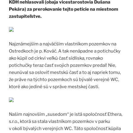
KDH nehlasovali (obaja vicestarostovia Dušana
Pekára) za prerokovanie tejto petície na miestnom
zastupiteľstve.
Najznámejším a najväčším vlastníkom pozemkov na
Ostredkoch je p. Kováč. A tak nenápadne a potichučky
ako kúpil od cirkvi veľkú časť sídliska, rovnako
potichučky teraz časť svojich pozemkov predal! Nie,
neunúval sa osloviť mestskú časť a to aj napriek tomu,
že práve na týchto pozemkoch sú bývalé verejné WC,
ktoré ako jediné sú v správe mestskej časti.
Našim najnovším „susedom“ je istá spoločnosť Ethera,
s.r.o., ktorá sa stala vlastníkom pozemkov v parku
v okolí bývalých verejných WC. Táto spoločnosť kúpila