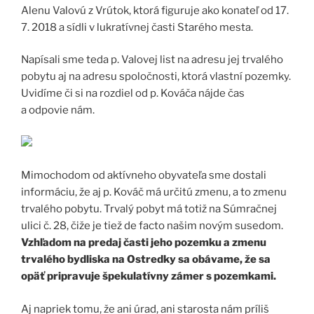
Alenu Valovú z Vrútok, ktorá figuruje ako konateľ od 17.
7. 2018 a sídli v lukratívnej časti Starého mesta.
Napísali sme teda p. Valovej list na adresu jej trvalého
pobytu aj na adresu spoločnosti, ktorá vlastní pozemky.
Uvidíme či si na rozdiel od p. Kováča nájde čas
a odpovie nám.
Mimochodom od aktívneho obyvateľa sme dostali
informáciu, že aj p. Kováč má určitú zmenu, a to zmenu
trvalého pobytu. Trvalý pobyt má totiž na Súmračnej
ulici č. 28, čiže je tiež de facto našim novým susedom.
Vzhľadom na predaj časti jeho pozemku a zmenu
trvalého bydliska na Ostredky sa obávame, že sa
opäť pripravuje špekulatívny zámer s pozemkami.
Aj napriek tomu, že ani úrad, ani starosta nám príliš