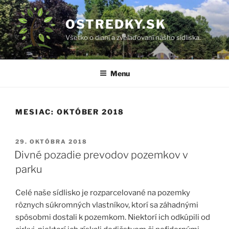
Prejsť
na
OSTREDKY.SK
obsah
Všetko o dianí a zveľaďovaní nášho sídliska.
Menu
MESIAC:
OKTÓBER 2018
PUBLIKOVANÉ
29. OKTÓBRA 2018
Divné pozadie prevodov pozemkov v
parku
Celé naše sídlisko je rozparcelované na pozemky
rôznych súkromných vlastníkov, ktorí sa záhadnými
spôsobmi dostali k pozemkom. Niektorí ich odkúpili od