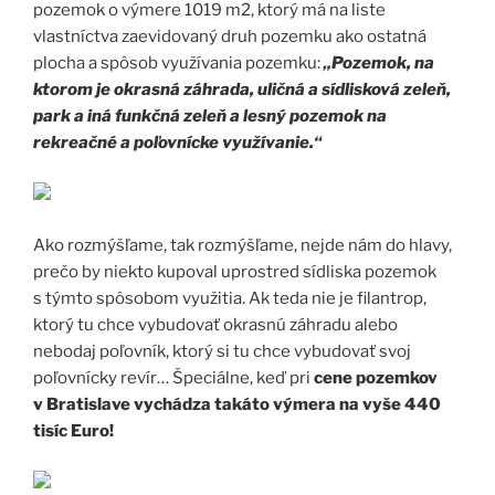
pozemok o výmere 1019 m2, ktorý má na liste
vlastníctva zaevidovaný druh pozemku ako ostatná
plocha a spôsob využívania pozemku:
„Pozemok, na
ktorom je okrasná záhrada, uličná a sídlisková zeleň,
park a iná funkčná zeleň a lesný pozemok na
rekreačné a poľovnícke využívanie.“
Ako rozmýšľame, tak rozmýšľame, nejde nám do hlavy,
prečo by niekto kupoval uprostred sídliska pozemok
s týmto spôsobom využitia. Ak teda nie je filantrop,
ktorý tu chce vybudovať okrasnú záhradu alebo
nebodaj poľovník, ktorý si tu chce vybudovať svoj
poľovnícky revír… Špeciálne, keď pri
cene pozemkov
v Bratislave vychádza takáto výmera na vyše 440
tisíc Euro!