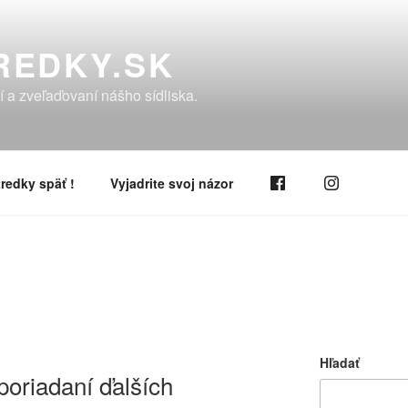
REDKY.SK
í a zveľaďovaní nášho sídliska.
redky späť !
Vyjadrite svoj názor
2
Hľadať
riadaní ďalších