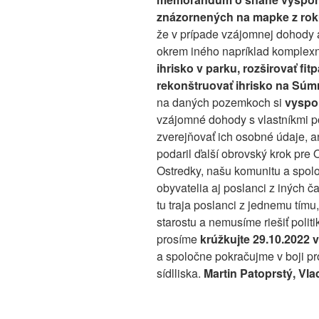
znázornených na mapke z rok
že v prípade vzájomnej dohody
okrem iného napríklad komple
ihrisko v parku, rozširovať fit
rekonštruovať ihrisko na Súm
na daných pozemkoch si
vyspor
vzájomné dohody s vlastníkmi 
zverejňovať ich osobné údaje, a
podaril ďalší obrovský krok pre
Ostredky, našu komunitu a spol
obyvatelia aj poslanci z iných č
tu traja poslanci z jednemu tí
starostu a nemusíme riešiť polit
prosíme
krúžkujte 29.10.2022 
a spoločne pokračujme v boji p
sídlliska.
Martin Patoprstý, Vl