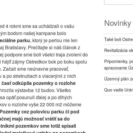
Novinky
pred 4 rokmi sme sa uchádzali o vašu
dným bodom našej kampane bolo
Také boli Ostr
eciálne parku
, ktorý je perlou nie len
aj Bratislavy. Prečítajte si náš článok z
Revitalizácia o
 podpore sme boli všetci traja zvolení do
i hájiť zájmy Ostredkov bok po boku spolu
Pripomienky, p
spracovanie Ú
. Začali sme neúnavne pracovať,
a po stretnutiach s viacerými z nich
Územný plán zó
 časť odkúpila pozemky o rozlohe
 hrozila výstavba 12 budov. Všetko
Quo vadis Urá
sa opäť posunuli ďalej a po dlhých
mkov o rozlohe vyše 22 000 m2 môžeme
Pozemky cez polovicu parku či pod
čnej majú možnosť vrátiť sa do
stníkmi pozemkov sme totiž spísali
adať majetkové vzťahy na pozemkoch