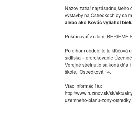
Názov zatiaľ najzásadnejšieho č
výstavby na Ostredkoch by sa mo
alebo ako Kováč vytiahol bielu
Pokračovať v čítaní „BERIEM
Po dlhom období je tu kľúčová u
sídliska – prerokovanie Územné
Verejné stretnutie sa koná dňa 
škole, Ostredková 14.
Viac informácií tu:
http://www.ruzinov.sk/sk/aktual
uzemneho-planu-zony-ostredky