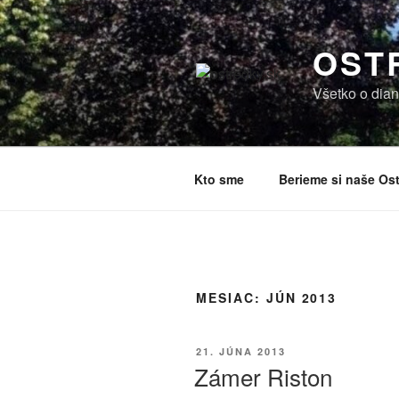
Prejsť
na
OST
obsah
Všetko o dian
Kto sme
Berieme si naše Ost
MESIAC:
JÚN 2013
PUBLIKOVANÉ
21. JÚNA 2013
Zámer Riston