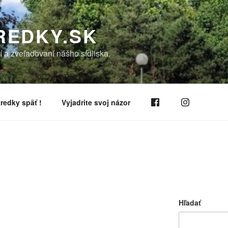
REDKY.SK
í a zveľaďovaní nášho sídliska.
redky späť !
Vyjadrite svoj názor
Hľadať