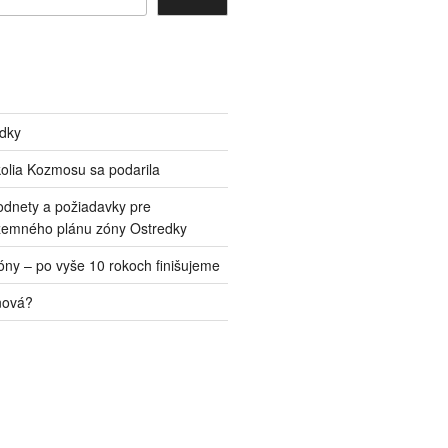
edky
kolia Kozmosu sa podarila
odnety a požiadavky pre
zemného plánu zóny Ostredky
ny – po vyše 10 rokoch finišujeme
nová?