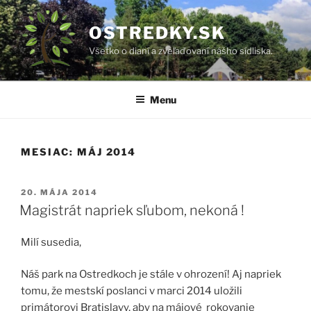
Prejsť
na
OSTREDKY.SK
obsah
Všetko o dianí a zveľaďovaní nášho sídliska.
Menu
MESIAC:
MÁJ 2014
PUBLIKOVANÉ
20. MÁJA 2014
Magistrát napriek sľubom, nekoná !
Milí susedia,
Náš park na Ostredkoch je stále v ohrození! Aj napriek
tomu, že mestskí poslanci v marci 2014 uložili
primátorovi Bratislavy, aby na májové rokovanie