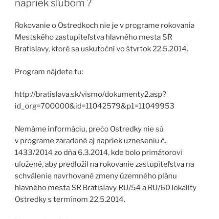
napriek sľubom ?
Rokovanie o Ostredkoch nie je v programe rokovania
Mestského zastupiteľstva hlavného mesta SR
Bratislavy, ktoré sa uskutoční vo štvrtok 22.5.2014.
Program nájdete tu:
http://bratislava.sk/vismo/dokumenty2.asp?
id_org=700000&id=11042579&p1=11049953
Nemáme informáciu, prečo Ostredky nie sú
v programe zaradené aj napriek uzneseniu č.
1433/2014 zo dňa 6.3.2014, kde bolo primátorovi
uložené, aby predložil na rokovanie zastupiteľstva na
schválenie navrhované zmeny územného plánu
hlavného mesta SR Bratislavy RU/54 a RU/60 lokality
Ostredky s termínom 22.5.2014.