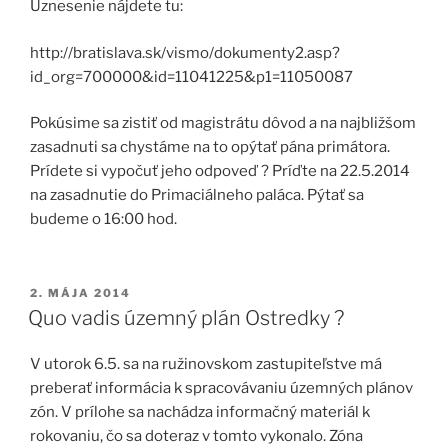
Uznesenie nájdete tu:
http://bratislava.sk/vismo/dokumenty2.asp?
id_org=700000&id=11041225&p1=11050087
Pokúsime sa zistiť od magistrátu dôvod a na najbližšom
zasadnuti sa chystáme na to opýtať pána primátora.
Prídete si vypočuť jeho odpoveď ? Príďte na 22.5.2014
na zasadnutie do Primaciálneho paláca. Pýtať sa
budeme o 16:00 hod.
PUBLIKOVANÉ
2. MÁJA 2014
Quo vadis územný plán Ostredky ?
V utorok 6.5. sa na ružinovskom zastupiteľstve má
preberať informácia k spracovávaniu územných plánov
zón. V prílohe sa nachádza informačný materiál k
rokovaniu, čo sa doteraz v tomto vykonalo. Zóna