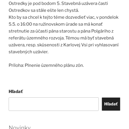
Ostredky je pod bodom 5. Stavebná uzávera časti
Ostredkov sa stále ešte len chystá.
Kto by sa chcel k tejto téme dozvedieť viac, v pondelok
5.5. o 16:00 na ružinovskom úrade sa má konať
stretnutie za účasti pána starostu a pána Polgáriho z
referátu územného rozvoja. Témou má byť stavebná
uzávera, resp. skúsenosti z Karlovej Vsi pri vyhlasovaní
stavebných uzávier.
Príloha: Plnenie územného plánu zón.
Hľadať
Hľadať
Novinky