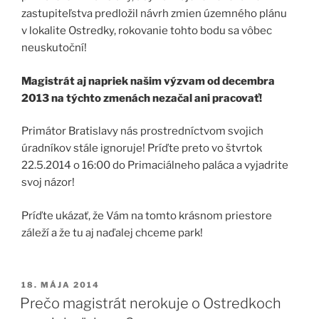
zastupiteľstva predložil návrh zmien územného plánu
v lokalite Ostredky, rokovanie tohto bodu sa vôbec
neuskutoční!
Magistrát aj napriek našim výzvam od decembra
2013 na týchto zmenách nezačal ani pracovať!
Primátor Bratislavy nás prostredníctvom svojich
úradníkov stále ignoruje! Príďte preto vo štvrtok
22.5.2014 o 16:00 do Primaciálneho paláca a vyjadrite
svoj názor!
Príďte ukázať, že Vám na tomto krásnom priestore
záleží a že tu aj naďalej chceme park!
PUBLIKOVANÉ
18. MÁJA 2014
Prečo magistrát nerokuje o Ostredkoch