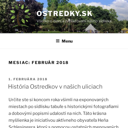
Prejsť
na
OSTREDKY.SK
obsah
Všetko o dianí a zveľaďovaní nášho sídliska.
Menu
MESIAC:
FEBRUÁR 2018
PUBLIKOVANÉ
1. FEBRUÁRA 2018
História Ostredkov v našich uliciach
Určite ste si koncom roka všimli na exponovaných
miestach po sídlisku tabuľe s historickými fotografiami
a dobovými popismi udalostí na nich. Táto krásna
myšlienka je iniciatívou aktívneho obyvateľa Heňa
Schlesingera, ktorý s pomocou ostatných menovaných