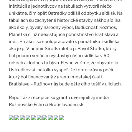
inštitúcií a jednotlivcov na tabuliach vytvoril niečo
unikátne, čím opäť Ostredky odlíšil od zbytku sídlisk. Na
tabuliach su zachytené historické stavby nášho sídlika
ako školy, bývalý národný výbor, Budúcnosť, Kozmos,
Planetka či už neexistujúce pohostinstvo Bratislava a
iné… Pri akcii sa spolupracovalo s pamätníkmi sídliska
ako je p. Vladimír Sirotka alebo p. Pavol Štofko, ktorý
bol priamo vedúcim výstavby nášho sídliska v 60.
rokoch a dodnes tu býva. Pevne veríme, že obyvatelia
Ostredkov sú natoľko vyspelí, že tento krásny počin,
ktorý bol financovaný z grantu mestskej časti
Bratislava – Ružinov nás bude ešte dlho tešiť v uliciach.
Reportáž z recepcie ku grantu uverejnili aj média
Ružinovské Echo či Bratislavaden.sk