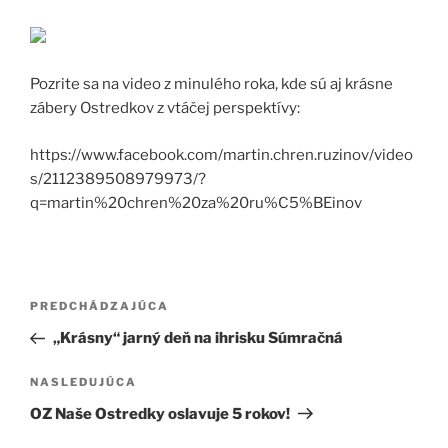
Pozrite sa na video z minulého roka, kde sú aj krásne
zábery Ostredkov z vtáčej perspektívy:
https://www.facebook.com/martin.chren.ruzinov/video
s/2112389508979973/?
q=martin%20chren%20za%20ru%C5%BEinov
Navigácia
Predchádzajúci
PREDCHÁDZAJÚCA
v
článok
„Krásny“ jarný deň na ihrisku Súmračná
článku
Ďalší
NASLEDUJÚCA
článok
OZ Naše Ostredky oslavuje 5 rokov!