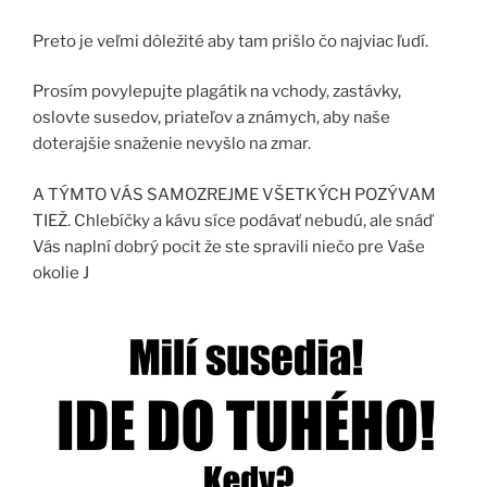
Preto je veľmi dôležité aby tam prišlo čo najviac ľudí.
Prosím povylepujte plagátik na vchody, zastávky,
oslovte susedov, priateľov a známych, aby naše
doterajšie snaženie nevyšlo na zmar.
A TÝMTO VÁS SAMOZREJME VŠETKÝCH POZÝVAM
TIEŽ. Chlebíčky a kávu síce podávať nebudú, ale snáď
Vás naplní dobrý pocit že ste spravili niečo pre Vaše
okolie J