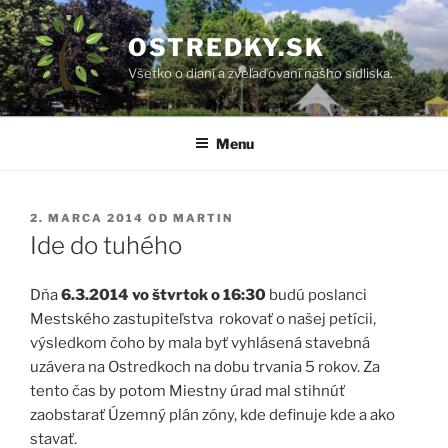
Prejsť
na
OSTREDKY.SK
obsah
Všetko o dianí a zveľaďovaní nášho sídliska.
Menu
PUBLIKOVANÉ
2. MARCA 2014
OD
MARTIN
Ide do tuhého
Dňa
6.3.2014 vo štvrtok o 16:30
budú poslanci
Mestského zastupiteľstva rokovať o našej petícii,
výsledkom čoho by mala byť vyhlásená stavebná
uzávera na Ostredkoch na dobu trvania 5 rokov. Za
tento čas by potom Miestny úrad mal stihnúť
zaobstarať Územný plán zóny, kde definuje kde a ako
stavať.