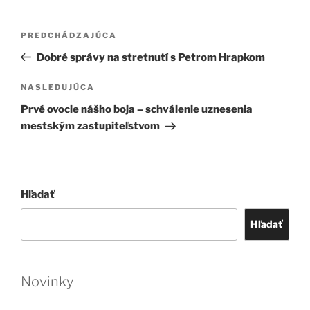
Navigácia
Predchádzajúci
PREDCHÁDZAJÚCA
v
článok
Dobré správy na stretnutí s Petrom Hrapkom
článku
Ďalší
NASLEDUJÚCA
článok
Prvé ovocie nášho boja – schválenie uznesenia
mestským zastupiteľstvom
Hľadať
Hľadať
Novinky