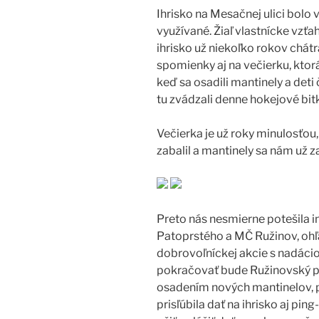
Ihrisko na Mesačnej ulici bolo
využívané. Žiaľ vlastnícke vzťa
ihrisko už niekoľko rokov chátr
spomienky aj na večierku, ktorá 
keď sa osadili mantinely a det
tu zvádzali denne hokejové bitk
Večierka je už roky minulosťou, 
zabalil a mantinely sa nám už 
Preto nás nesmierne potešila i
Patoprstého a MČ Ružinov, ohľa
dobrovoľníckej akcie s nadácio
pokračovať bude Ružinovský p
osadením nových mantinelov, pl
prisľúbila dať na ihrisko aj pi