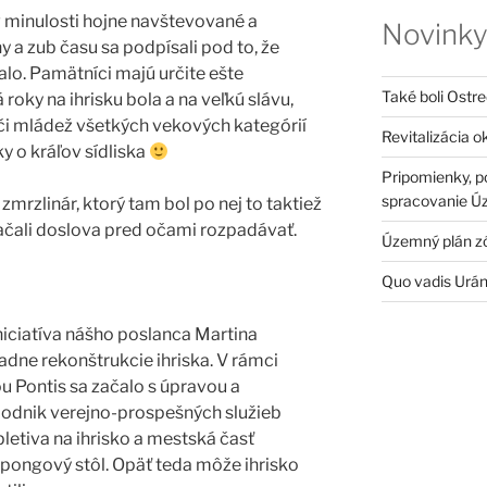
 v minulosti hojne navštevované a
Novink
hy a zub času sa podpísali pod to, že
alo. Pamätníci majú určite ešte
Také boli Ostr
roky na ihrisku bola a na veľkú slávu,
i či mládež všetkých vekových kategórií
Revitalizácia o
y o kráľov sídliska
Pripomienky, p
spracovanie Ú
zmrzlinár, ktorý tam bol po nej to taktiež
začali doslova pred očami rozpadávať.
Územný plán zó
Quo vadis Urá
niciatíva nášho poslanca Martina
dne rekonštrukcie ihriska. V rámci
u Pontis sa začalo s úpravou a
odnik verejno-prospešných služieb
etiva na ihrisko a mestská časť
ng-pongový stôl. Opäť teda môže ihrisko