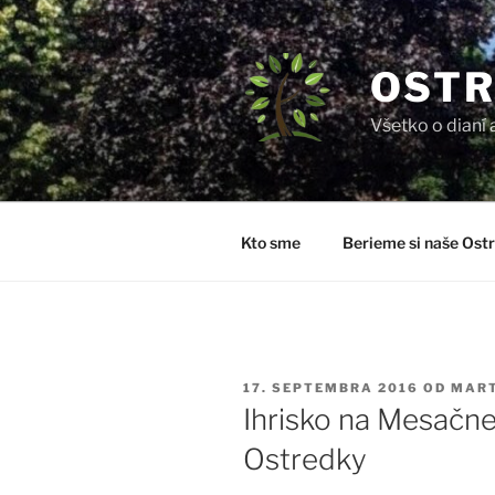
Prejsť
na
obsah
OSTR
Všetko o dianí 
Kto sme
Berieme si naše Ostr
PUBLIKOVANÉ
17. SEPTEMBRA 2016
OD
MART
Ihrisko na Mesačne
Ostredky