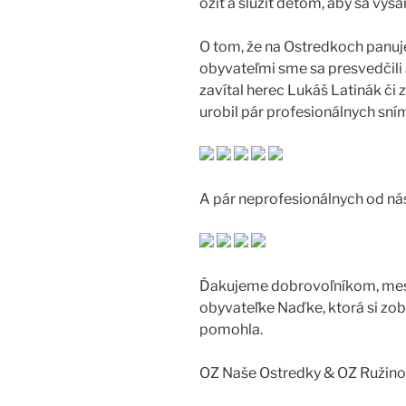
ožiť a slúžiť deťom, aby sa vyšan
O tom, že na Ostredkoch panuj
obyvateľmi sme sa presvedčili 
zavítal herec Lukáš Latinák či 
urobil pár profesionálnych sní
A pár neprofesionálnych od n
Ďakujeme dobrovoľníkom, mests
obyvateľke Naďke, ktorá si zob
pomohla.
OZ Naše Ostredky & OZ Ružino