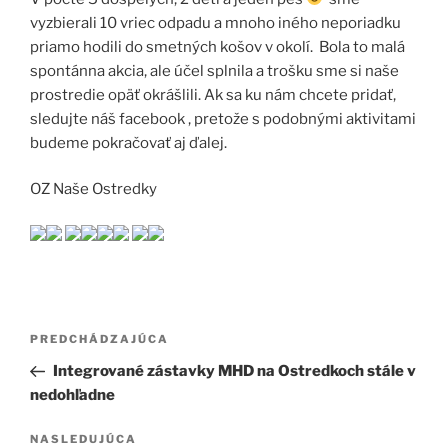
vyzbierali 10 vriec odpadu a mnoho iného neporiadku
priamo hodili do smetných košov v okolí. Bola to malá
spontánna akcia, ale účel splnila a trošku sme si naše
prostredie opäť okrášlili. Ak sa ku nám chcete pridať,
sledujte náš facebook , pretože s podobnými aktivitami
budeme pokračovať aj ďalej.
OZ Naše Ostredky
Navigácia
Predchádzajúci
PREDCHÁDZAJÚCA
v
článok
Integrované zástavky MHD na Ostredkoch stále v
článku
nedohľadne
Ďalší
NASLEDUJÚCA