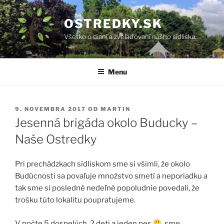
Prejsť
na
OSTREDKY.SK
obsah
Všetko o dianí a zveľaďovaní nášho sídliska.
Menu
PUBLIKOVANÉ
9. NOVEMBRA 2017
OD
MARTIN
Jesenná brigáda okolo Buducky –
Naše Ostredky
Pri prechádzkach sídliskom sme si všimli, že okolo
Budúcnosti sa povaľuje množstvo smetí a neporiadku a
tak sme si posledné nedeľné popoludnie povedali, že
trošku túto lokalitu poupratujeme.
V počte 5 dospelých, 2 deti a jeden pes
sme