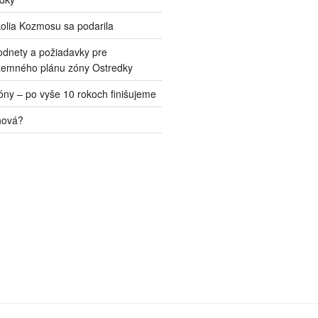
kolia Kozmosu sa podarila
odnety a požiadavky pre
zemného plánu zóny Ostredky
ny – po vyše 10 rokoch finišujeme
nová?