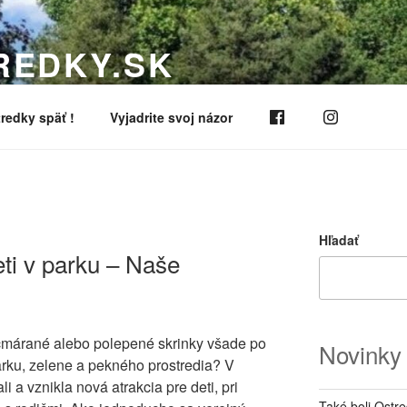
REDKY.SK
í a zveľaďovaní nášho sídliska.
redky späť !
Vyjadrite svoj názor
Hľadať
eti v parku – Naše
očmárané alebo polepené skrinky všade po
Novinky
parku, zelene a pekného prostredia? V
i a vznikla nová atrakcia pre deti, pri
Také boli Ostr