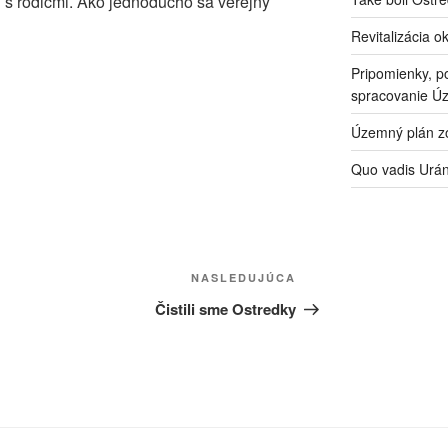
 aj s rodičmi. Ako jednoducho sa verejný
Revitalizácia o
Pripomienky, p
spracovanie Ú
Územný plán zó
Quo vadis Urá
Ďalší
NASLEDUJÚCA
článok
Čistili sme Ostredky