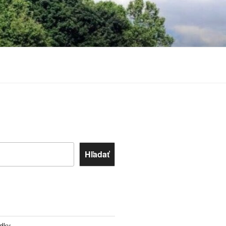
Hľadať
edky