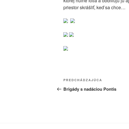
ktorej húfne fotia a obdivujú ju
priestor skrášliť, keď sa chce…
Navigácia
Predchádzajúci
PREDCHÁDZAJÚCA
v
článok
Brigády s nadáciou Pontis
článku