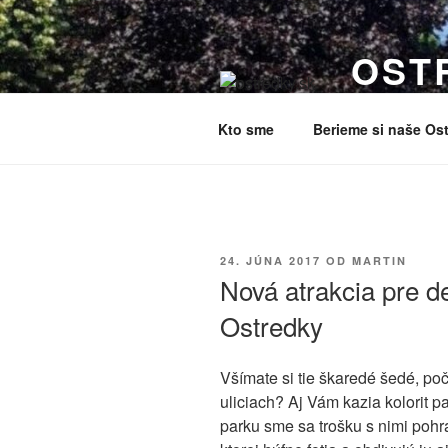
Prejsť
na
OST
obsah
Všetko o dian
Kto sme
Berieme si naše Ost
PUBLIKOVANÉ
24. JÚNA 2017
OD
MARTIN
Nová atrakcia pre d
Ostredky
Všímate si tie škaredé šedé, p
uliciach? Aj Vám kazia kolorit 
parku sme sa trošku s nimi pohral