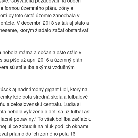
stve. Obyvatelia požadovali na oboch
emie formou územného plánu zóny a
torá by toto čisté územie zanechala v
erácie. V decembri 2013 sa tak aj stalo a
znesenie, ktorým žiadalo začať obstarávať
ha nebola márna a občania ešte stále v
s sa píše už apríl 2016 a územný plán
era sú stále iba akýmsi vzdušným
sok aj nadnárodný gigant Lidl, ktorý na
zemky kde bola stredná škola a futbalové
ňu a celoslovenskú centrálu. Ľudia si
ola nebola vyťažená a deti sa už futbal asi
acné potraviny.“ To však bol iba začiatok.
ej ulice zobudili na hluk pod ich oknami
rovať priamo do ich zorného pola 16