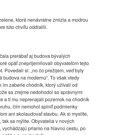
elene, ktorá nenávratne zmizla a modrou
e túto chvíľu oddialili.
ačala prerábať aj budova bývalých
ktoré opäť znepríjemňovali obyvateľom tejto
t. Povedali si: „no čo prežijem, veď byty
rá budova na modernú“. To však vtedy
 im zaberie chodník, ktorý užívali od
tože sa zrejme nedohodol so správnymi
ve a tí mu neprenajali pozemok na chodník
ruhu, čím nemohol splniť podmienky
m ani skolaudovať stavbu. Ak si myslíte,
 tak sa mýlite. Obyvatelia v nových
i, vychádzajú priamo na hlavnú cestu, po