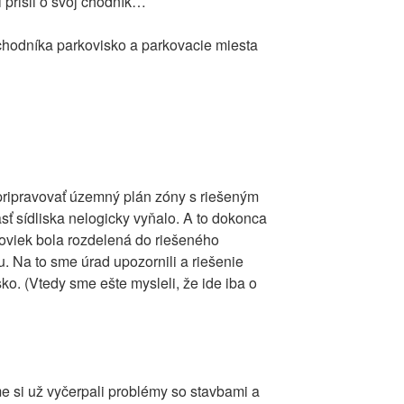
 prišli o svoj chodník…
chodníka parkovisko a parkovacie miesta
pripravovať územný plán zóny s riešeným
sť sídliska nelogicky vyňalo. A to dokonca
oviek bola rozdelená do riešeného
 Na to sme úrad upozornili a riešenie
sko. (Vtedy sme ešte mysleli, že ide iba o
e si už vyčerpali problémy so stavbami a