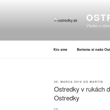
Prejsť
na
OST
obsah
Všetko o dian
Kto sme
Berieme si naše Ost
PUBLIKOVANÉ
30. MARCA 2016
OD
MARTIN
Ostredky v rukách 
Ostredky