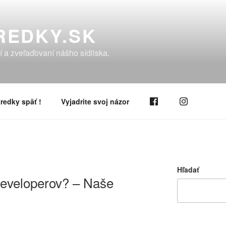
REDKY.SK
í a zveľaďovaní nášho sídliska.
redky späť !
Vyjadrite svoj názor
Hľadať
developerov? – Naše