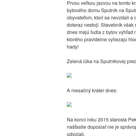
Prvou veľkou jazvou na tomto k
bytového domu Sputnik na Sputni
obyvateľom, ktorí sa nevzdali a 
doteraz nestojí. Stavebník však st
dnes majú ľudia z bytov výhľad 
ktorého pravidelne vyliezajú hl
hady!
Zelená lúka na Sputnikovej pred
A mesačný kráter dnes:
Na konci roku 2015 starosta Pek
našťastie doposiaľ nie je správo
odvolali.