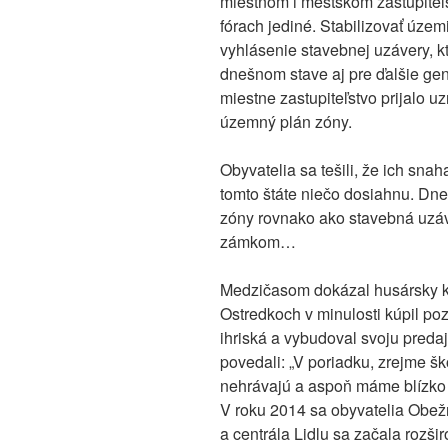
miestnom i mestskom zastupiteľ
fórach jediné. Stabilizovať úz
vyhlásenie stavebnej uzávery, k
dnešnom stave aj pre ďalšie gen
miestne zastupiteľstvo prijalo u
územný plán zóny.
Obyvatelia sa tešili, že ich sna
tomto štáte niečo dosiahnu. Dne
zóny rovnako ako stavebná uzáv
zámkom…
Medzičasom dokázal husársky kú
Ostredkoch v minulosti kúpil po
ihriská a vybudoval svoju predaj
povedali: „V poriadku, zrejme šk
nehrávajú a aspoň máme blízko l
V roku 2014 sa obyvatelia Obežn
a centrála Lidlu sa začala rozši