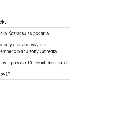
edky
kolia Kozmosu sa podarila
odnety a požiadavky pre
zemného plánu zóny Ostredky
ny – po vyše 10 rokoch finišujeme
nová?