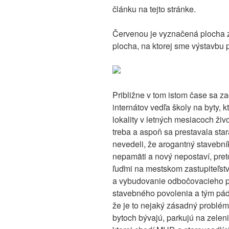
článku na tejto stránke.
Červenou je vyznačená plocha z
plocha, na ktorej sme výstavbu pr
Približne v tom istom čase sa z
internátov vedľa školy na byty, 
lokality v letných mesiacoch živo
treba a aspoň sa prestavala sta
nevedeli, že arogantný stavebník
nepamäti a nový nepostaví, pre
ľuďmi na mestskom zastupiteľst
a vybudovanie odbočovacieho p
stavebného povolenia a tým pádo
že je to nejaký zásadný problém,
bytoch bývajú, parkujú na zelen