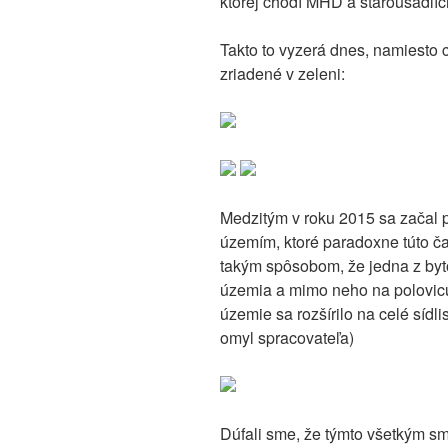
ktorej chodí MHD a starousadlíci
Takto to vyzerá dnes, namiesto 
zriadené v zeleni:
Medzitým v roku 2015 sa začal 
územím, ktoré paradoxne túto ča
takým spôsobom, že jedna z byt
územia a mimo neho na polovicu.
územie sa rozšírilo na celé sídli
omyl spracovateľa)
Dúfali sme, že týmto všetkým sm