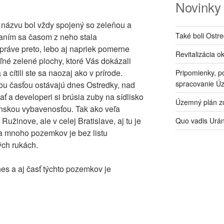
Novinky
 názvu bol vždy spojený so zeleňou a
Také boli Ostr
aním sa časom z neho stala
y práve preto, lebo aj napriek pomerne
Revitalizácia o
oľné zelené plochy, ktoré Vás dokázali
 cítili ste sa naozaj ako v prírode.
Pripomienky, p
spracovanie Ú
u časťou ostávajú dnes Ostredky, nad
ť a developeri si brúsia zuby na sídlisko
Územný plán zó
nskou vybavenosťou. Tak ako veľa
 Ružinove, ale v celej Bratislave, aj tu je
Quo vadis Urá
 a mnoho pozemkov je bez listu
ých rukách.
es a aj časť týchto pozemkov je