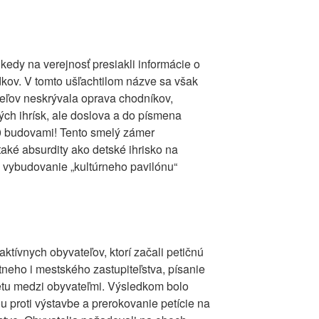
 kedy na verejnosť presiakli informácie o
edkov. V tomto ušľachtilom názve sa však
eľov neskrývala oprava chodníkov,
kých ihrísk, ale doslova a do písmena
10 budovami! Tento smelý zámer
také absurdity ako detské ihrisko na
vybudovanie „kultúrneho pavilónu“
ktívnych obyvateľov, ktorí začali petičnú
tneho i mestského zastupiteľstva, písanie
svetu medzi obyvateľmi. Výsledkom bolo
ou proti výstavbe a prerokovanie petície na