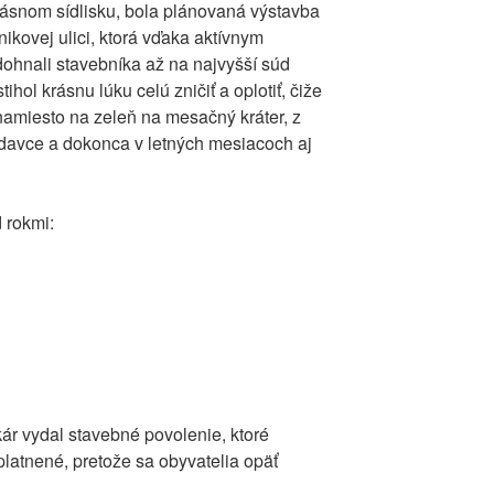
rásnom sídlisku, bola plánovaná výstavba
kovej ulici, ktorá vďaka aktívnym
dohnali stavebníka až na najvyšší súd
ihol krásnu lúku celú zničiť a oplotiť, čiže
namiesto na zeleň na mesačný kráter, z
odavce a dokonca v letných mesiacoch aj
 rokmi:
ár vydal stavebné povolenie, ktoré
platnené, pretože sa obyvatelia opäť