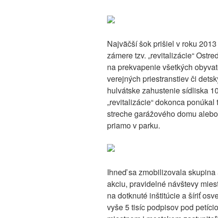
Najväčší šok prišiel v roku 2013
zámere tzv. „revitalizácie“ Ostr
na prekvapenie všetkých obyvat
verejných priestranstiev či dets
hulvátske zahustenie sídliska 
„revitalizácie“ dokonca ponúkal 
streche garážového domu alebo 
priamo v parku.
Ihneď sa zmobilizovala skupina a
akciu, pravidelné návštevy mies
na dotknuté inštitúcie a šíriť o
vyše 5 tisíc podpisov pod petíci