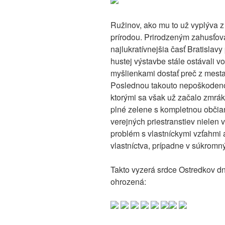
Ružinov, ako mu to už vyplýva z
prírodou. Prirodzeným zahusťov
najlukratívnejšia časť Bratislav
hustej výstavbe stále ostávali v
myšlienkami dostať preč z mesta a
Poslednou takouto nepoškodeno
ktorými sa však už začalo zmráka
plné zelene s kompletnou občia
verejných priestranstiev nielen v
problém s vlastníckymi vzťahmi
vlastníctva, prípadne v súkromn
Takto vyzerá srdce Ostredkov dn
ohrozená: