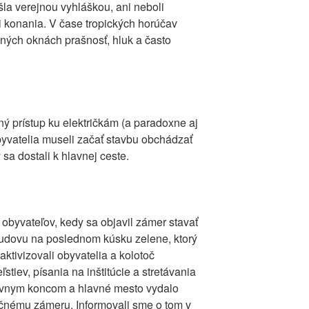
la verejnou vyhláškou, ani neboli
ci konania. V čase tropických horúčav
rených oknách prašnosť, hluk a často
ný prístup ku električkám (a paradoxne aj
obyvatelia museli začať stavbu obchádzať
 sa dostali k hlavnej ceste.
e obyvateľov, kedy sa objavil zámer stavať
udovu na poslednom kúsku zelene, ktorý
aktivizovali obyvatelia a kolotoč
stiev, písania na inštitúcie a stretávania
itívnym koncom a hlavné mesto vydalo
ičnému zámeru. Informovali sme o tom v