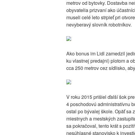
metrov od bytovky. Dostavba neš
obyvatelia prizvaní ako účastní
museli celé leto strpieť pri otvo
nevyberavý slovník robotníkov.
Ako bonus im Lidl zamedzil jedi
ku vlastnej predajni) plotom a 
cca 250 metrov cez sídlisko, aby
V roku 2015 prišiel ďalší šok pr
4 poschodovú administratívnu b
ostal po bývalej škole. Opäť sa z
miestnych a mestských zastupiteľ
sa pokračoval, tento krát s poz
nesúhlasné stanovisko k invest