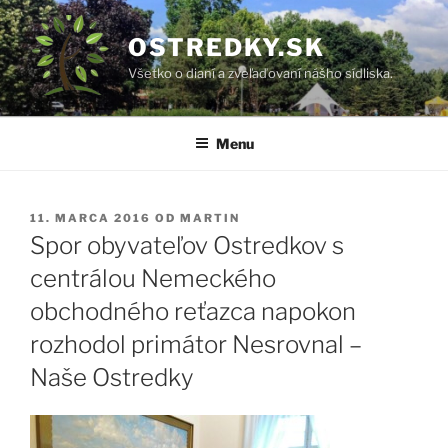
Prejsť
na
OSTREDKY.SK
obsah
Všetko o dianí a zveľaďovaní nášho sídliska.
Menu
PUBLIKOVANÉ
11. MARCA 2016
OD
MARTIN
Spor obyvateľov Ostredkov s
centrálou Nemeckého
obchodného reťazca napokon
rozhodol primátor Nesrovnal –
Naše Ostredky