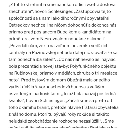
„Z tohto stretnutia sme napokon odišli všetci doslova
znechutení“, hovorí Schlesinger. „Zástupcovia tejto
spoločnosti sa s nami ako dlhoročnými obyvateľmi
Ostredkov nechceli na ničom dohodnúť a dokonca nás
priamo pred poslancom Buocikom a kandidátom na
primátora Ivom Nesrovnalom nepekne oklamali“.
„Povedali nám, že sa na voľnom pozemku vedľa ich
centrály na Ružinovskej nebude ďalej nič stavať a že sa
tam ponechá iba zeleň“. „Čo nás nahnevalo asi najviac
bola prezentácia novej stavby: Polyfunkčného objektu
na Ružinovskej priamo v médiách, zhruba o tri mesiace
nato“. Pred bytovým domom Obežná mala onedlho
vyrásť ďalšia štvorposchodová budova s veľkým
osvetleným parkoviskom. „To už bola naozaj posledná
kvapka“, hovorí Schlesinger. „Začali sme sa preto od
toho okamihu brániť, pretože hlavne tí starší obyvatelia
z nášho domu, ktorí tu bývajú roky rokúce si takéto
neľudské zaobchádzanie rozhodne nezaslúžili“. „Sme