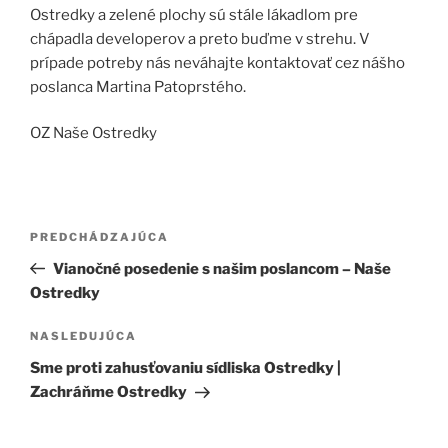
Ostredky a zelené plochy sú stále lákadlom pre
chápadla developerov a preto buďme v strehu. V
prípade potreby nás neváhajte kontaktovať cez nášho
poslanca Martina Patoprstého.
OZ Naše Ostredky
Navigácia
Predchádzajúci
PREDCHÁDZAJÚCA
v
článok
Vianočné posedenie s našim poslancom – Naše
článku
Ostredky
Ďalší
NASLEDUJÚCA
článok
Sme proti zahusťovaniu sídliska Ostredky |
Zachráňme Ostredky