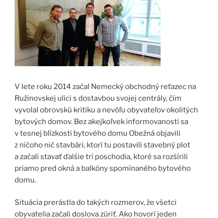
V lete roku 2014 začal Nemecký obchodný reťazec na
Ružinovskej ulici s dostavbou svojej centrály, čím
vyvolal obrovskú kritiku a nevôľu obyvateľov okolitých
bytových domov. Bez akejkoľvek informovanosti sa
v tesnej blízkosti bytového domu Obežná objavili
z ničoho nič stavbári, ktorí tu postavili stavebný plot
a začali stavať ďalšie tri poschodia, ktoré sa rozšírili
priamo pred okná a balkóny spomínaného bytového
domu.
Situácia prerástla do takých rozmerov, že všetci
obyvatelia začali doslova zúriť. Ako hovorí jeden