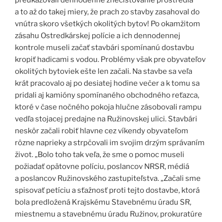
preukazovali dennodenné znečisťovanie prostredia
a to až do takej miery, že prach zo stavby zasahoval do
vnútra skoro všetkých okolitých bytov! Po okamžitom
zásahu Ostredkárskej polície a ich dennodennej
kontrole museli začať stavbári spomínanú dostavbu
kropiť hadicami s vodou. Problémy však pre obyvateľov
okolitých bytoviek ešte len začali. Na stavbe sa veľa
krát pracovalo aj po desiatej hodine večer a k tomu sa
pridali aj kamióny spomínaného obchodného reťazca,
ktoré v čase nočného pokoja hlučne zásobovali rampu
vedľa stojacej predajne na Ružinovskej ulici. Stavbári
neskôr začali robiť hlavne cez víkendy obyvateľom
rôzne naprieky a strpčovali im svojim drzým správaním
život. „Bolo toho tak veľa, že sme o pomoc museli
požiadať opätovne políciu, poslancov NRSR, médiá
a poslancov Ružinovského zastupiteľstva. „Začali sme
spisovať petíciu a sťažnosť proti tejto dostavbe, ktorá
bola predložená Krajskému Stavebnému úradu SR,
miestnemu a stavebnému úradu Ružinov, prokuratúre