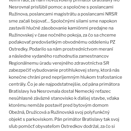
veľmi radi, že nám novozvolený primátor Bratislavy Ivo
Nesrovnal prisľúbil pomoc a spoločne s poslancami
Ružinova, poslancami magistrátu a poslancami NRSR
sme začali bojovať… Spoločnými silami sme napokon
zastavili hlučné zásobovanie kamiónmi predajne na
Ružinovskej v čase nočného pokoja, za čo sa chceme
poďakovať predovšetkým obvodnému oddeleniu PZ
Ostredky. Podarilo sa nám prostredníctvom meraní
a následne vydaného rozhodnutia zamestnancov
Regionálnemu úradu verejného zdravotníctva SR
zabezpečiť vybudovanie protihlukovej steny, ktorá nás
konečne chráni pred nepríjemným hlukom trafostanice
centrály. Čo je ale najpodstatnejšie, od pána primátora
Bratislavy Iva Nesrovnala dostal Nemecký reťazec
nesúhlasné záväzné stanovisko k ďalšej stavbe, vďaka
ktorému nemôže postaviť pred bytovým domom
Obežná, Družicová a Ružinovská svoj polyfunkčný
objekt s parkoviskom. Pán primátor Bratislavy tak svoj
sľub pomôcť obyvateľom Ostredkov dodržal, za čo si