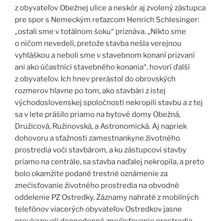
z obyvateľov Obežnej ulice a neskôr aj zvolený zástupca
pre spor s Nemeckým reťazcom Henrich Schlesinger:
„ostali sme v totálnom šoku“ priznáva. „Nikto sme
o ničom nevedeli, pretože stavba nešla verejnou
vyhláškou a neboli sme v stavebnom konaní prizvaní
ani ako účastníci stavebného konania“, hovorí ďalší
z obyvateľov. Ich hnev prerástol do obrovských
rozmerov hlavne po tom, ako stavbári z istej
východoslovenskej spoločnosti nekropili stavbu a z tej
sa v lete prášilo priamo na bytové domy Obežná,
Družicová, Ružinovská, a Astronomická. Aj napriek
dohovoru a sťažnosti zamestnankyne životného
prostredia voči stavbárom, a ku zástupcovi stavby
priamo na centrále, sa stavba naďalej nekropila, a preto
bolo okamžite podané trestné oznámenie za
znečisťovanie životného prostredia na obvodné
oddelenie PZ Ostredky. Záznamy nahraté z mobilných
telefónov viacerých obyvateľov Ostredkov jasne