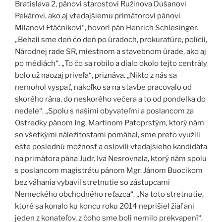
Bratislava 2, pánovi starostovi Ružinova Dušanovi
Pekárovi, ako aj vtedajšiemu primátorovi pánovi
Milanovi Ftáčnikovi“, hovorí pán Henrich Schlesinger.
„Behali sme deň čo deň po úradoch, prokuratúre, polícii,
Národnej rade SR, miestnom a stavebnom úrade, ako aj
po médiách“. „To čo sa robilo a dialo okolo tejto centrály
bolo už naozaj priveľa“, priznáva. „Nikto z nás sa
nemohol vyspať, nakoľko sa na stavbe pracovalo od
skorého rána, do neskorého večera a to od pondelka do
nedele“. „Spolu s našimi obyvateľmi a poslancom za
Ostredky pánom Ing. Martinom Patoprstým, ktorý nám
so všetkými náležitosťami pomáhal, sme preto využili
ešte poslednú možnosť a oslovili vtedajšieho kandidáta
na primátora pána Judr. Iva Nesrovnala, ktorý nám spolu
s poslancom magistrátu pánom Mgr. Jánom Buocikom
bez váhania vybavil stretnutie so zástupcami
Nemeckého obchodného reťazca“. „Na toto stretnutie,
ktoré sa konalo ku koncu roku 2014 neprišiel žiaľ ani
jeden z konateľov, z čoho sme boli nemilo prekvapení“.