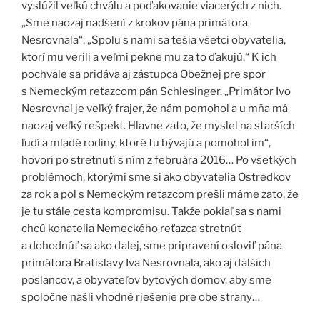
vyslúžil veľkú chválu a poďakovanie viacerých z nich.
„Sme naozaj nadšení z krokov pána primátora
Nesrovnala“. „Spolu s nami sa tešia všetci obyvatelia,
ktorí mu verili a veľmi pekne mu za to ďakujú.“ K ich
pochvale sa pridáva aj zástupca Obežnej pre spor
s Nemeckým reťazcom pán Schlesinger. „Primátor Ivo
Nesrovnal je veľký frajer, že nám pomohol a u mňa má
naozaj veľký rešpekt. Hlavne zato, že myslel na starších
ľudí a mladé rodiny, ktoré tu bývajú a pomohol im“,
hovorí po stretnutí s ním z februára 2016… Po všetkých
problémoch, ktorými sme si ako obyvatelia Ostredkov
za rok a pol s Nemeckým reťazcom prešli máme zato, že
je tu stále cesta kompromisu. Takže pokiaľ sa s nami
chcú konatelia Nemeckého reťazca stretnúť
a dohodnúť sa ako ďalej, sme pripravení osloviť pána
primátora Bratislavy Iva Nesrovnala, ako aj ďalších
poslancov, a obyvateľov bytových domov, aby sme
spoločne našli vhodné riešenie pre obe strany…