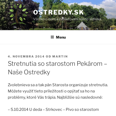
Prejsť
na
OSTREDKY.SK
obsah
Všetko o dianí a zveľaďovaní nášho sídliska.
Menu
PUBLIKOVANÉ
4. NOVEMBRA 2014
OD
MARTIN
Stretnutia so starostom Pekárom –
Naše Ostredky
Zvolebnieva sa a tak pán Starosta organizuje stretnutia.
Môžete využiť tieto príležitosti o opýtať sa ho na
problémy, ktoré Vás trápia. Najbližšie sú nasledovné:
– 5.10.2014 U deda – Strkovec – Pivo so starostom