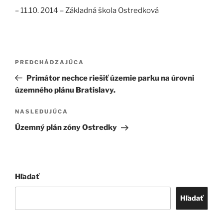
– 11.10. 2014 – Základná škola Ostredková
Navigácia
Predchádzajúci
PREDCHÁDZAJÚCA
v
článok
Primátor nechce riešiť územie parku na úrovni
článku
územného plánu Bratislavy.
Ďalší
NASLEDUJÚCA
článok
Územný plán zóny Ostredky
Hľadať
Hľadať