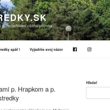
REDKY.SK
í a zveľaďovaní nášho sídliska.
redky späť !
Vyjadrite svoj názor
Hľadať
cami p. Hrapkom a p.
stredky