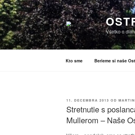
Prejsť
na
OST
obsah
Všetko o dian
Kto sme
Berieme si naše Ost
PUBLIKOVANÉ
11. DECEMBRA 2013
OD
MARTIN
Stretnutie s poslan
Mullerom – Naše O