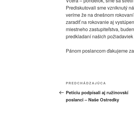
Včera – pondelok, sme sa stretl
Prediskutovali sme vzniknutý náv
veríme že na dnešnom rokovaní
zaradiť na rokovanie aj vystúpe
miestneho zastupiteľstva, budem
predkladaní našich požiadaviek 
Pánom poslancom ďakujeme za i
Navigácia
Predchádzajúci
PREDCHÁDZAJÚCA
v
článok
Petíciu podpísali aj ružinovskí
poslanci – Naše Ostredky
článku