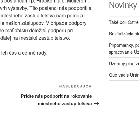
i s poslancami p. Hrapkom a p. Mullerom.
Novinky
rh výstavby. Títo poslanci nás podporili a
 miestneho zastupiteľstva nám pomôžu
Také boli Ostr
nie našich zástupcov. V prípade podpory
e mať ďalšiu dôležitú podporu pri
Revitalizácia o
ďalej na mestské zastupiteľstvo.
Pripomienky, p
spracovanie Ú
ch čas a cenné rady.
Územný plán zó
Quo vadis Urá
Ďalší
NASLEDUJÚCA
článok
Príďte nás podporiť na rokovanie
miestneho zastupiteľstva