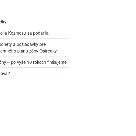
edky
kolia Kozmosu sa podarila
odnety a požiadavky pre
zemného plánu zóny Ostredky
ny – po vyše 10 rokoch finišujeme
nová?