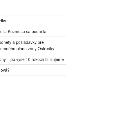
edky
kolia Kozmosu sa podarila
odnety a požiadavky pre
zemného plánu zóny Ostredky
ny – po vyše 10 rokoch finišujeme
nová?