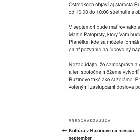
Ostredkoch objaví aj starosta R
od 16:00 do 18:00 stretnutie s 
V septembri bude mať rovnako st
Martin Patoprstý, ktorý Vám bude
Planétke, kde sa môžete formáln
prijať pozvanie na ľubovolný náp
Nezabúdajte, že samospráva a v
a len spoločne môžeme vytvoriť s
Ružinove také aké si želáme. Pre
volenými zástupcami doslova p
Navigácia
Predchádzajúci
PREDCHÁDZAJÚCA
v
článok
Kultúra v Ružinove na mesiac
september