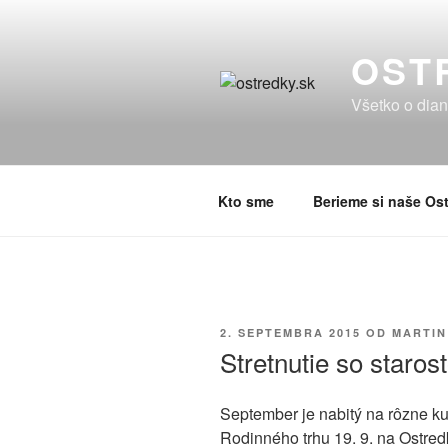
Prejsť
na
OST
obsah
Všetko o dian
Kto sme
Berieme si naše Ost
PUBLIKOVANÉ
2. SEPTEMBRA 2015
OD
MARTIN
Stretnutie so staro
September je nabitý na rôzne ku
Rodinného trhu 19. 9. na Ostred