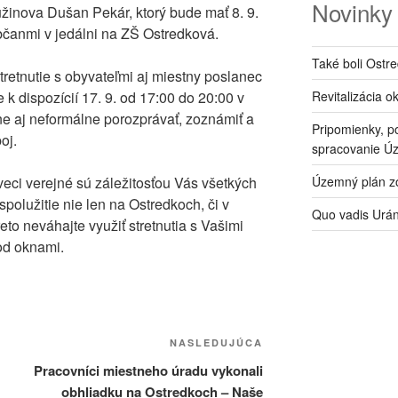
Novinky
užinova Dušan Pekár, ktorý bude mať 8. 9.
občanmi v jedálni na ZŠ Ostredková.
Také boli Ostr
retnutie s obyvateľmi aj miestny poslanec
Revitalizácia o
 k dispozícií 17. 9. od 17:00 do 20:00 v
e aj neformálne porozprávať, zoznámiť a
Pripomienky, p
oj.
spracovanie Ú
Územný plán zó
eci verejné sú záležitosťou Vás všetkých
polužitie nie len na Ostredkoch, či v
Quo vadis Urá
to neváhajte využiť stretnutia s Vašimi
od oknami.
Ďalší
NASLEDUJÚCA
článok
Pracovníci miestneho úradu vykonali
obhliadku na Ostredkoch – Naše