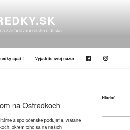
REDKY.SK
í a zveľaďovaní nášho sídliska.
redky späť !
Vyjadrite svoj názor
Hľadať
stom na Ostredkoch
ltúrne a spoločenské podujatie, vrátane
koch, okrem toho sa na našich