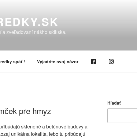
REDKY.SK
í a zveľaďovaní nášho sídliska.
redky späť !
Vyjadrite svoj názor
Hľadať
omček pre hmyz
 pribúdajú sklenené a betónové budovy a
zaj unikátna lokalita, lebo tu pribúdajú