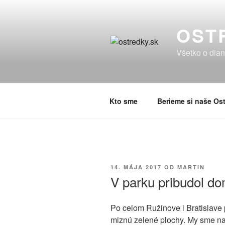
Prejsť
na
OST
obsah
Všetko o dian
Kto sme
Berieme si naše Ost
PUBLIKOVANÉ
14. MÁJA 2017
OD
MARTIN
V parku pribudol d
Po celom Ružinove i Bratislave
miznú zelené plochy. My sme nao