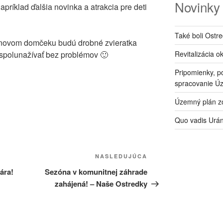
Novinky
apríklad ďalšia novinka a atrakcia pre deti
Také boli Ostr
 novom domčeku budú drobné zvieratka
Revitalizácia o
i spolunažívať bez problémov 🙂
Pripomienky, p
spracovanie Ú
Územný plán zó
Quo vadis Urá
Ďalší
NASLEDUJÚCA
článok
ára!
Sezóna v komunitnej záhrade
zahájená! – Naše Ostredky