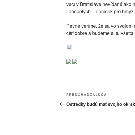
veci v Bratislave nevídané ako n
i dospelých – domček pre hmyz.
Pevne veríme, že sa vo svojom
cítiť dobre a budeme si tu všetc
Navigácia
Predchádzajúci
PREDCHÁDZAJÚCA
v
článok
Ostredky budú mať svojho okrsk
článku