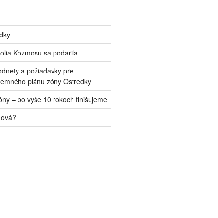
edky
kolia Kozmosu sa podarila
odnety a požiadavky pre
zemného plánu zóny Ostredky
ny – po vyše 10 rokoch finišujeme
nová?