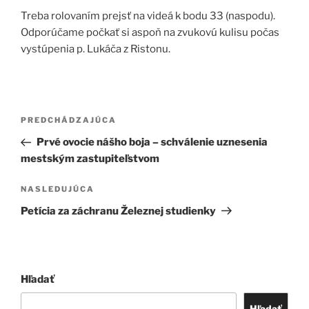
Treba rolovaním prejsť na videá k bodu 33 (naspodu).
Odporúčame počkať si aspoň na zvukovú kulisu počas
vystúpenia p. Lukáča z Ristonu.
Navigácia
Predchádzajúci
PREDCHÁDZAJÚCA
v
článok
Prvé ovocie nášho boja – schválenie uznesenia
článku
mestským zastupiteľstvom
Ďalší
NASLEDUJÚCA
článok
Petícia za záchranu Železnej studienky
Hľadať
Hľadať