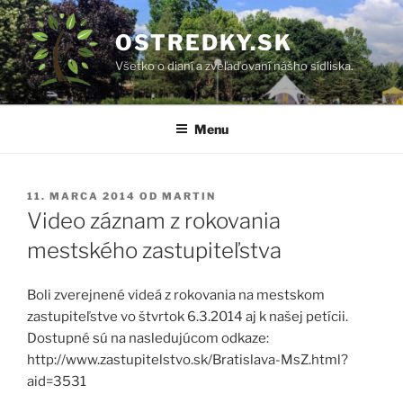
Prejsť
na
OSTREDKY.SK
obsah
Všetko o dianí a zveľaďovaní nášho sídliska.
Menu
PUBLIKOVANÉ
11. MARCA 2014
OD
MARTIN
Video záznam z rokovania
mestského zastupiteľstva
Boli zverejnené videá z rokovania na mestskom
zastupiteľstve vo štvrtok 6.3.2014 aj k našej petícii.
Dostupné sú na nasledujúcom odkaze:
http://www.zastupitelstvo.sk/Bratislava-MsZ.html?
aid=3531